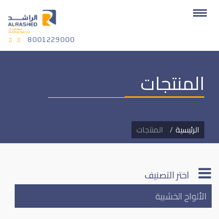
8001229000
المنتجات
الرئيسية
المنتجات
اختر التصنيف
الألواح الخشبية